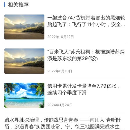
相关推荐
一架波音747货机带着冒出的黑烟轮
胎起飞了：飞行了11个小时，安全
着陆
2022年10月12日
“百米飞人”苏氏祖祠：根据族谱苏炳
添是苏东坡的第29代孙
2022年8月10日
信用卡累计发卡量降至7.79亿张，
连续四个季度下滑
2024年1月24日
踏水寻脉探治理，传韵践思育青春 ——南师大“青听阡
陌，乡遇青春”实践团赴常、宁、徐三地圆满完成水生态