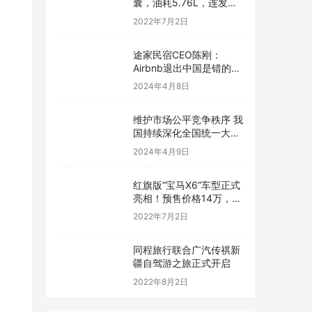
囊，油耗5.76L，连发动
机都是顶级水平——汽车
2022年7月2日
快讯
途家民宿CEO陈刚：
Airbnb退出中国是错的，
但梦想是对的
2024年4月8日
维护市场公平竞争秩序 我
国持续深化全国统一大市
场建设
2024年4月9日
红旗版“宝马X6”车型正式
亮相！预售价格14万，跨
界轿跑SUV外观动感炫酷
2022年7月2日
同程旅行联合广汽传祺新
疆自驾游之旅正式开启
2022年8月2日