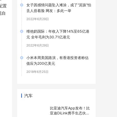
女子因感情问题坠入滩涂，成了“泥孩”怕
配置
丢人捂着脸 网友：多此一举
现自
2022年6月29日
维他奶国际：年收入下降14%至65亿港
元 全年毛利为30.71亿港元
2022年6月29日
小米本周美国路演，有香港投资者称估
值应为200亿美元
2018年6月25日
汽车
比亚迪汽车App发布！比
亚迪DiLink携手生态伙伴