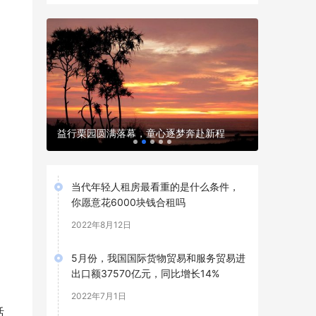
6年实操
2026外
益行栗园圆满落幕，童心逐梦奔赴新程
规资质与
当代年轻人租房最看重的是什么条件，
你愿意花6000块钱合租吗
2022年8月12日
5月份，我国国际货物贸易和服务贸易进
出口额37570亿元，同比增长14%
2022年7月1日
活