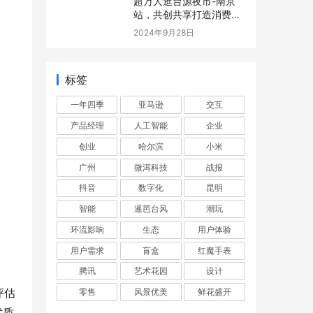
超万人逛台源夜市-南京
站，共创共享打造消费新
场景
2024年9月28日
标签
一年四季
亚马逊
交互
产品经理
人工智能
企业
创业
哈尔滨
小米
广州
微洱科技
战报
抖音
数字化
昆明
智能
暹芭台风
潮玩
环流影响
生态
用户体验
用户需求
盲盒
红魔手表
腾讯
艺术花园
设计
评估
零售
风景优美
鲜花盛开
优质