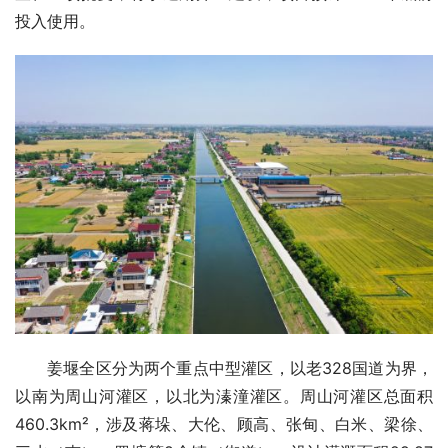
投入使用。
姜堰全区分为两个重点中型灌区，以老328国道为界，
以南为周山河灌区，以北为溱潼灌区。周山河灌区总面积
460.3km²，涉及蒋垛、大伦、顾高、张甸、白米、梁徐、