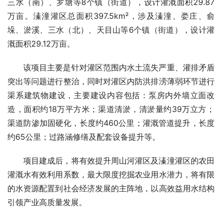
三水（南）、罗塘等8个镇（街道），设计灌溉面积29.87
万亩。溱潼灌区总面积397.5km²，涉及溱潼、娄庄、俞
垛、淤溪、三水（北）、天目山等6个镇（街道），设计灌
溉面积29.12万亩。
该项目主要是针对灌区范围内水土流失严重、灌排矛盾
突出等问题进行整治，同时对灌区内防洪排涝薄弱环节进行
渠系建筑物建设，主要建设内容包括：泵房内外墙立面改
造，面积约18万平方米；渠道清淤，清淤量约39万立方；
渠道防渗加固硬化，长度约460公里；灌溉管道提升，长度
约65公里；过路涵修缮及配套设备提升等。
项目建成后，将有效提升周山河灌区及溱潼灌区的农田
灌溉水有效利用系数，最大限度挖掘农业用水潜力，将有限
的水资源配置到社会经济发展的主阵地，以高效益用水结构
引领产业高质量发展。