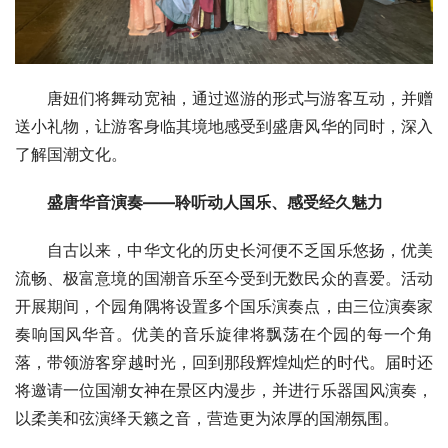
唐妞们将舞动宽袖，通过巡游的形式与游客互动，并赠
送小礼物，让游客身临其境地感受到盛唐风华的同时，深入
了解国潮文化。
盛唐华音演奏——聆听动人国乐、感受经久魅力
自古以来，中华文化的历史长河便不乏国乐悠扬，优美
流畅、极富意境的国潮音乐至今受到无数民众的喜爱。活动
开展期间，个园角隅将设置多个国乐演奏点，由三位演奏家
奏响国风华音。优美的音乐旋律将飘荡在个园的每一个角
落，带领游客穿越时光，回到那段辉煌灿烂的时代。届时还
将邀请一位国潮女神在景区内漫步，并进行乐器国风演奏，
以柔美和弦演绎天籁之音，营造更为浓厚的国潮氛围。