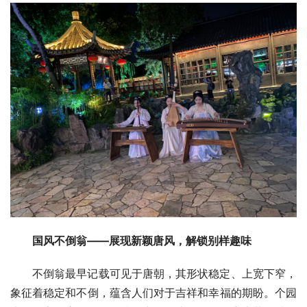
国风不倒翁——展现新颖唐风，解锁别样趣味
不倒翁最早记载可见于唐朝，其形状稳定、上宽下窄，
象征着稳定和不倒，蕴含人们对于吉祥和幸福的期盼。个园