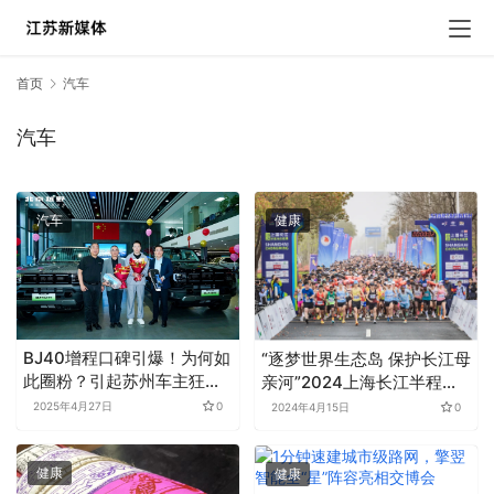
首页
汽车
汽车
汽车
健康
BJ40增程口碑引爆！为何如
“逐梦世界生态岛 保护长江母
此圈粉？引起苏州车主狂热
亲河”2024上海长江半程马
打call！
拉松赛鸣枪出发，男女子赛
2025年4月27日
0
2024年4月15日
0
会记录刷新
健康
健康