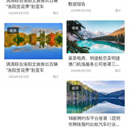
滴滴联合洛阳文旅推出百辆
数据报告
“洛阳赏花季”彩蛋车
2024年4月10日
0
2024年4月10日
0
健康
健康
嘉里电商、明捷航空及明捷
澳门机场服务公司签署三方
滴滴联合洛阳文旅推出百辆
合作备忘录
“洛阳赏花季”彩蛋车
2024年4月10日
0
2024年4月10日
0
健康
18家网约车平台签署《昆明
市网络预约出租汽车行业自