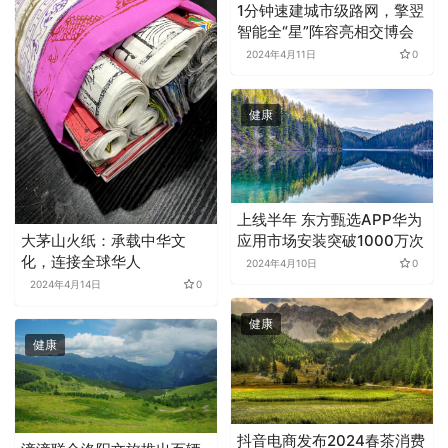
1分钟速建城市级路网，擎翌
智能全“星”阵容亮相交博会
2024年4月11日
0
健康
上线半年 东方甄选APP华为
应用市场安装突破1000万次
大茅山火纸：承载中华文
化，连接全球华人
2024年4月10日
0
2024年4月14日
0
健康
健康
抖音电商发布2024春茶消费